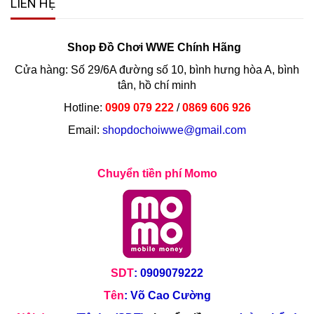
LIÊN HỆ
Shop Đồ Chơi WWE Chính Hãng
Cửa hàng: Số 29/6A đường số 10, bình hưng hòa A, bình
tân, hồ chí minh
Hotline:
0909 079 222
/
0869 606 926
Email:
shopdochoiwwe@gmail.com
Chuyển tiền phí Momo
SDT
: 0909079222
Tên
: Võ Cao Cường