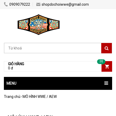
0909079222
shopdochoiwwe@gmail.com
[0]
GIỎ HÀNG
0 đ
MENU
Trang chủ
MÔ HÌNH WWE / AEW