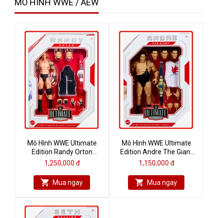
MÔ HÌNH WWE / AEW
Mô Hình WWE Ultimate
Mô Hình WWE Ultimate
Edition Randy Orton
Edition Andre The Giant
Series 17
Series 17
1,250,000 đ
1,150,000 đ
Mua ngay
Mua ngay