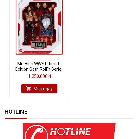
Mô Hình WWE Ultimate
Edition Seth Rollín Series
17
1,250,000 đ
Mua ngay
HOTLINE