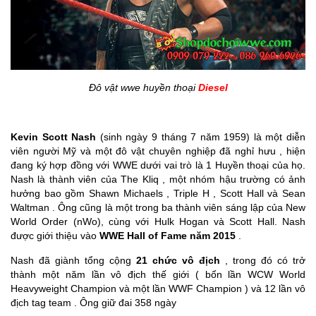
Đô vật wwe huyền thoại
Diesel
Kevin Scott Nash
(sinh ngày 9 tháng 7 năm 1959) là một diễn
viên người Mỹ và một đô vật chuyên nghiệp đã nghỉ hưu , hiện
đang ký hợp đồng với WWE dưới vai trò là 1 Huyền thoại của họ.
Nash là thành viên của The Kliq , một nhóm hậu trường có ảnh
hưởng bao gồm Shawn Michaels , Triple H , Scott Hall và Sean
Waltman . Ông cũng là một trong ba thành viên sáng lập của New
World Order (nWo), cùng với Hulk Hogan và Scott Hall. Nash
được giới thiệu vào
WWE Hall of Fame năm 2015
.
Nash đã giành tổng cộng
21 chức vô địch
, trong đó có trở
thành một năm lần vô địch thế giới ( bốn lần WCW World
Heavyweight Champion và một lần WWF Champion ) và 12 lần vô
địch tag team . Ông giữ đai 358 ngày