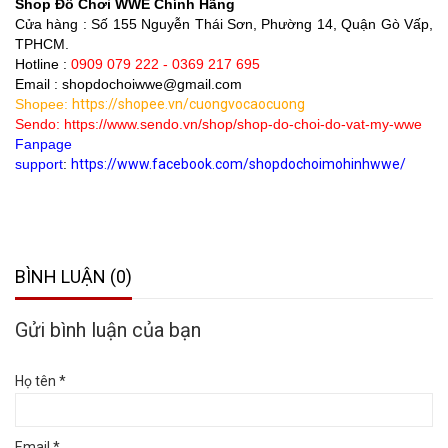
Shop Đồ Chơi WWE Chính Hãng
Cửa hàng
: Số 155 Nguyễn Thái Sơn, Phường 14, Quận Gò Vấp,
TPHCM.
Hotline :
0909 079 222 - 0369 217 695
Email : shopdochoiwwe@gmail.com
Shopee:
https://shopee.vn/cuongvocaocuong
Sendo:
https://www.sendo.vn/shop/shop-do-choi-do-vat-my-wwe
Fanpage
support
:
https://www.facebook.com/shopdochoimohinhwwe/
BÌNH LUẬN (0)
Gửi bình luận của bạn
Họ tên *
Email *