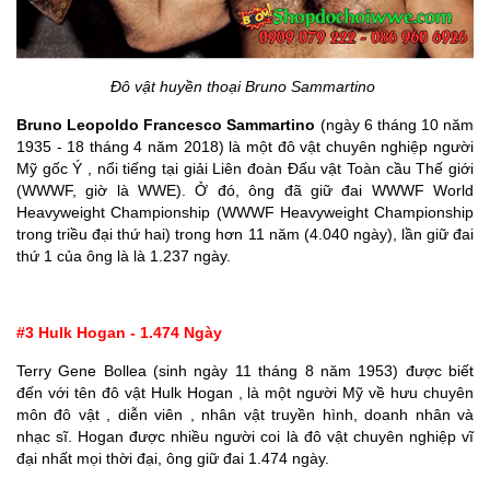
Đô vật huyền thoại
Bruno Sammartino
Bruno Leopoldo Francesco Sammartino
(ngày 6 tháng 10 năm
1935 - 18 tháng 4 năm 2018) là một đô vật chuyên nghiệp người
Mỹ gốc Ý , nổi tiếng tại giải Liên đoàn Đấu vật Toàn cầu Thế giới
(WWWF, giờ là WWE). Ở đó, ông đã giữ đai WWWF World
Heavyweight Championship (WWWF Heavyweight Championship
trong triều đại thứ hai) trong hơn 11 năm (4.040 ngày), lần giữ đai
thứ 1 của ông là là 1.237 ngày.
#3 Hulk Hogan - 1.474 Ngày
Terry Gene Bollea (sinh ngày 11 tháng 8 năm 1953) được biết
đến với tên đô vật Hulk Hogan , là một người Mỹ về hưu chuyên
môn đô vật , diễn viên , nhân vật truyền hình, doanh nhân và
nhạc sĩ. Hogan được nhiều người coi là đô vật chuyên nghiệp vĩ
đại nhất mọi thời đại, ông giữ đai 1.474 ngày.