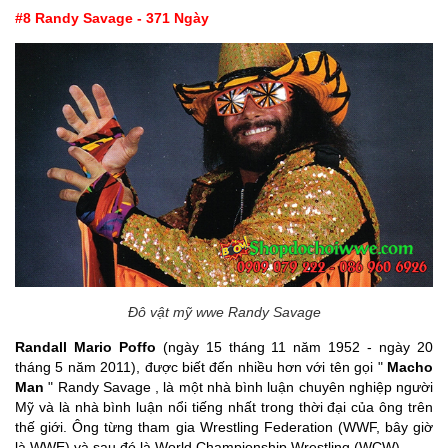
#8 Randy Savage - 371 Ngày
Đô vật mỹ wwe Randy Savage
Randall Mario Poffo
(ngày 15 tháng 11 năm 1952 - ngày 20
tháng 5 năm 2011), được biết đến nhiều hơn với tên gọi "
Macho
Man
" Randy Savage , là một nhà bình luận chuyên nghiệp người
Mỹ và là nhà bình luận nổi tiếng nhất trong thời đại của ông trên
thế giới. Ông từng tham gia Wrestling Federation (WWF, bây giờ
là WWE) và sau đó là World Championship Wrestling (WCW).