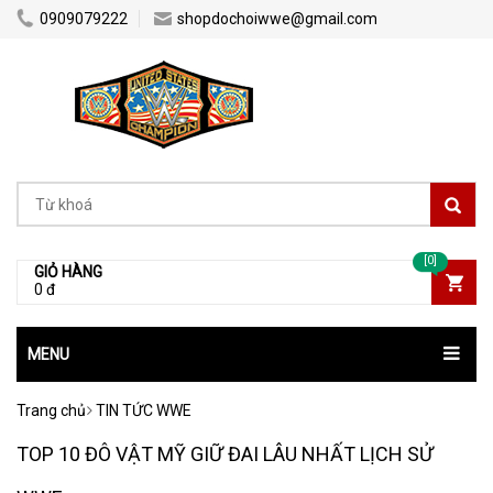
0909079222
shopdochoiwwe@gmail.com
[0]
GIỎ HÀNG
0 đ
MENU
Trang chủ
TIN TỨC WWE
TOP 10 ĐÔ VẬT MỸ GIỮ ĐAI LÂU NHẤT LỊCH SỬ