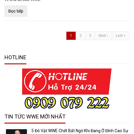
Đọc tiếp
1
2
3
Next ›
Last »
HOTLINE
TIN TỨC WWE MỚI NHẤT
5 Đô Vật WWE Chết Bất Ngờ Khi Đang Ở Đỉnh Cao Sự