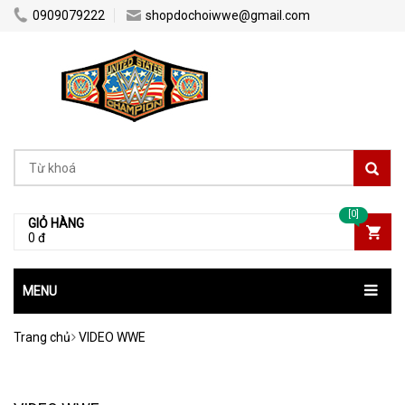
0909079222
shopdochoiwwe@gmail.com
[0]
GIỎ HÀNG
0 đ
MENU
Trang chủ
VIDEO WWE